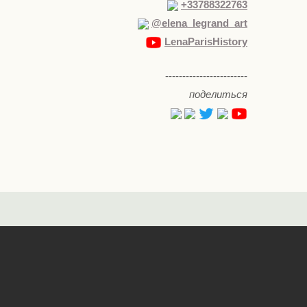
+33788322763
@elena_legrand_art
LenaParisHistory
------------------------
поделиться