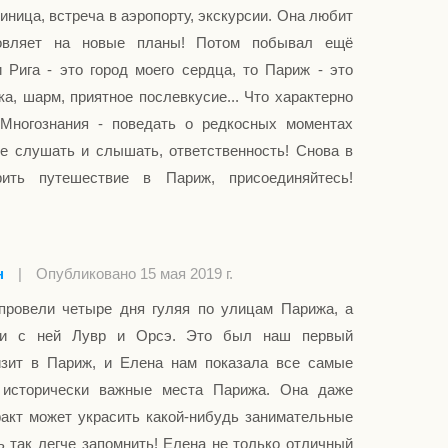
тиница, встреча в аэропорту, экскурсии. Она любит
овляет на новые планы! Потом побывал ещё
 Рига - это город моего сердца, то Париж - это
ка, шарм, приятное послевкусие... Что характерно
Многознания - поведать о редкосных моментах
ие слушать и слышать, ответственность! Снова в
рить путешествие в Париж, присоединяйтесь!
н
|
Опубликовано 15 мая 2019 г.
ровели четыре дня гуляя по улицам Парижа, а
ли с ней Лувр и Орсэ. Это был наш первый
зит в Париж, и Елена нам показала все самые
 исторически важные места Парижа. Она даже
акт может украсить какой-нибудь занимательные
ь так легче запомнить! Елена не только отличный