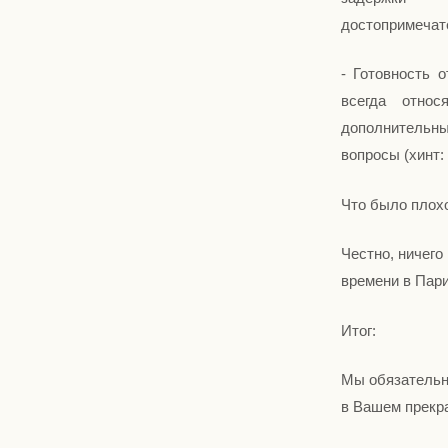
достопримечат
- Готовность 
всегда отно
дополнительн
вопросы (хинт:
Что было плохо
Честно, ничего
времени в Пари
Итог:
Мы обязательн
в Вашем прекра