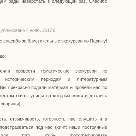
дем рады наверстать в следующий раз. Спасибо
убликовано 4 нояб. 2017 г.
е спасибо за блистательные экскурсии по Парижу!
шо:
или провести тематические экскурсии по
м историческим периодам и литературным
 Вы прекрасно подали материал и провели нас по
местам (хинт: улицы на которых жили и дрались
товарищи)
сть, отзывчивость, готовность нас слушать и в
 подстраиваться под нас (хинт: наши постоянные
для того чтобы фотографировать