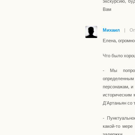
экскурсию, бу
Вам
Михаил
|
Оп
Елена, огромно
Что было хоро
- Мы попрос
определенны
персонажам, и
историческим 
Д'Артаньян со 
- Пунктуально
какой-то мере
задержки 