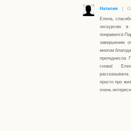
Наталия
|
О
Елена, спасиб
экскурсию в
понравился Пар
завершению от
многом благода
преподнесла П
снова! Еле
рассказывала 
просто про жи
очень интересно