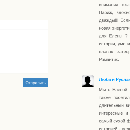
внимания - гос
Париж, вдохн
дважды!!! Если
новая энергети
для Елены ? 
истории, умен
планах затео
Романтик.
Люба и Русла
Отправить
Мы с Еленой п
также посети
длительный ви
интересные и
самый сухой ф
историей - вед