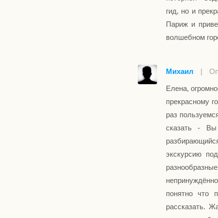
гид, но и прек
Париж и приве
волшебном горо
Михаил
|
Оп
Елена, огромн
прекрасному го
раз пользуемс
сказать - Вы
разбирающийс
экскурсию под
разнообразн
непринуждённ
понятно что 
рассказать. Ж